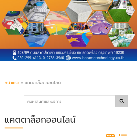
หน้าแรก
»
แคตตาล็อกออนไลน์
แคตตาล็อกออนไลน์