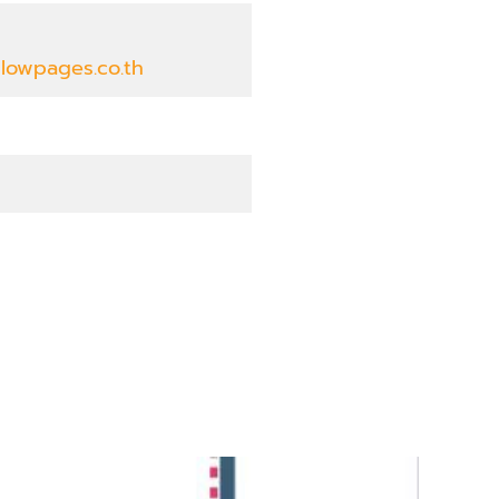
llowpages.co.th