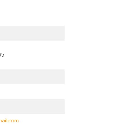
ัว
ail.com