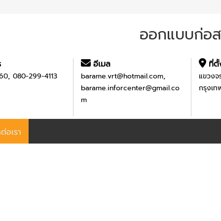
ออกแบบก่อสร
ร
อีเมล
ที่ตั
,
,
60
080-299-4113
barame.vrt@hotmail.com
แขวงจร
barame.inforcenter@gmail.co
กรุงเ
m
ดต่อเรา