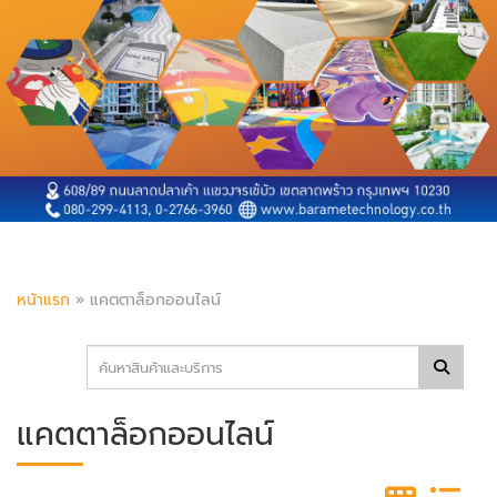
หน้าแรก
»
แคตตาล็อกออนไลน์
แคตตาล็อกออนไลน์