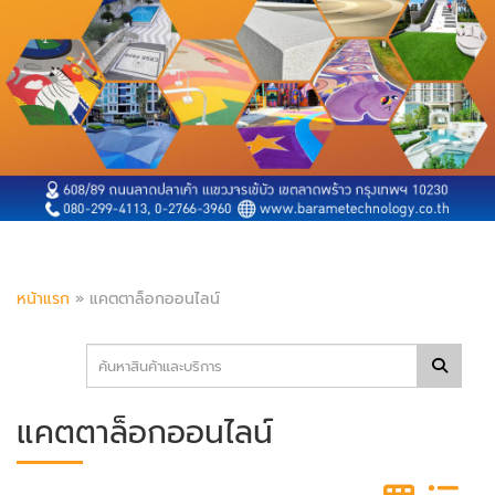
หน้าแรก
»
แคตตาล็อกออนไลน์
แคตตาล็อกออนไลน์