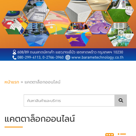
หน้าแรก
»
แคตตาล็อกออนไลน์
แคตตาล็อกออนไลน์