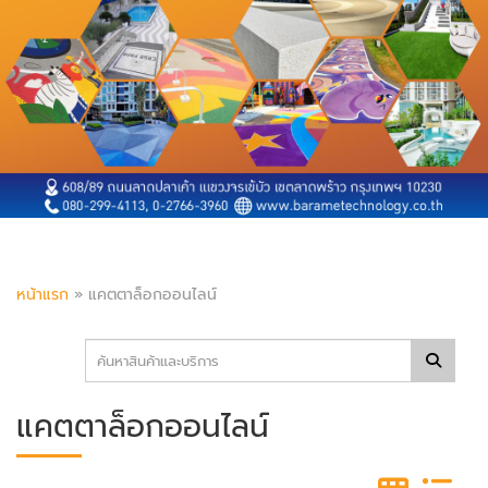
หน้าแรก
»
แคตตาล็อกออนไลน์
แคตตาล็อกออนไลน์