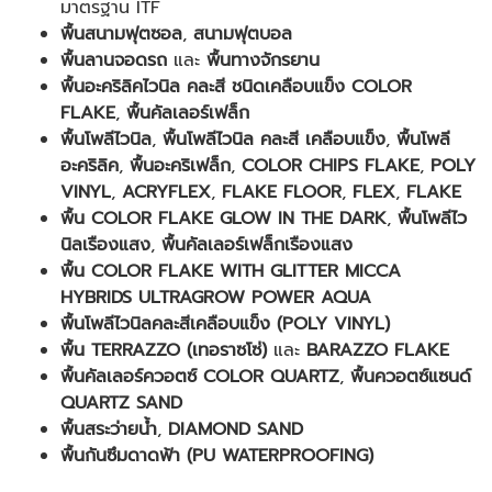
มาตรฐาน ITF
พื้นสนามฟุตซอล
,
สนามฟุตบอล
พื้นลานจอดรถ
และ
พื้นทางจักรยาน
พื้นอะคริลิคไวนิล คละสี ชนิดเคลือบแข็ง COLOR
FLAKE
,
พื้นคัลเลอร์เฟล็ก
พื้นโพลีไวนิล
,
พื้นโพลีไวนิล คละสี เคลือบแข็ง
,
พื้นโพลี
อะคริลิค
,
พื้นอะคริเฟล็ก
,
COLOR CHIPS FLAKE
,
POLY
VINYL
,
ACRYFLEX
,
FLAKE FLOOR
,
FLEX
,
FLAKE
พื้น COLOR FLAKE GLOW IN THE DARK
,
พื้นโพลีไว
นิลเรืองแสง
,
พื้นคัลเลอร์เฟล็กเรืองแสง
พื้น COLOR FLAKE WITH GLITTER MICCA
HYBRIDS ULTRAGROW POWER AQUA
พื้นโพลีไวนิลคละสีเคลือบแข็ง (POLY VINYL)
พื้น TERRAZZO (เทอราซโซ่)
และ
BARAZZO FLAKE
พื้นคัลเลอร์ควอตซ์ COLOR QUARTZ
,
พื้นควอตซ์แซนด์
QUARTZ SAND
พื้นสระว่ายน้ำ
,
DIAMOND SAND
พื้นกันซึมดาดฟ้า (PU WATERPROOFING)