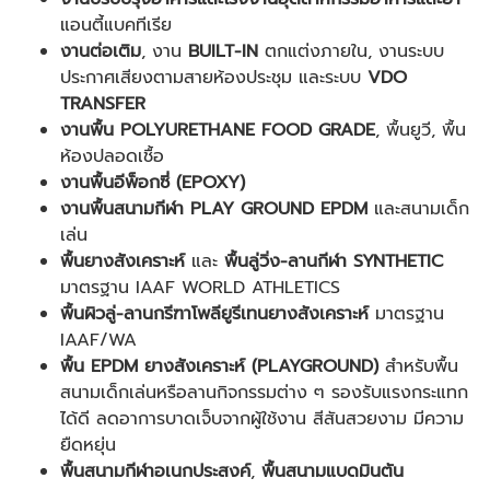
แอนตี้แบคทีเรีย
งานต่อเติม
, งาน
BUILT-IN
ตกแต่งภายใน, งานระบบ
ประกาศเสียงตามสายห้องประชุม และระบบ
VDO
TRANSFER
งานพื้น POLYURETHANE FOOD GRADE
, พื้นยูวี, พื้น
ห้องปลอดเชื้อ
งานพื้นอีพ็อกซี่ (EPOXY)
งานพื้นสนามกีฬา PLAY GROUND EPDM
และสนามเด็ก
เล่น
พื้นยางสังเคราะห์
และ
พื้นลู่วิ่ง-ลานกีฬา SYNTHETIC
มาตรฐาน IAAF WORLD ATHLETICS
พื้นผิวลู่-ลานกรีฑาโพลียูรีเทนยางสังเคราะห์
มาตรฐาน
IAAF/WA
พื้น EPDM ยางสังเคราะห์ (PLAYGROUND)
สำหรับพื้น
สนามเด็กเล่นหรือลานกิจกรรมต่าง ๆ รองรับแรงกระแทก
ได้ดี ลดอาการบาดเจ็บจากผู้ใช้งาน สีสันสวยงาม มีความ
ยืดหยุ่น
พื้นสนามกีฬาอเนกประสงค์
,
พื้นสนามแบดมินตัน