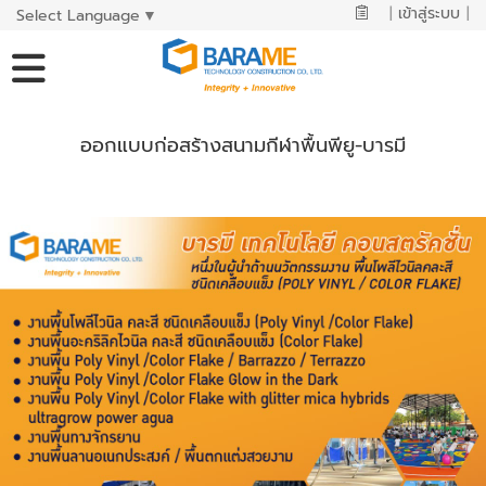
|
เข้าสู่ระบบ
|
Select Language
▼
ออกแบบก่อสร้างสนามกีฬาพื้นพียู-บารมี