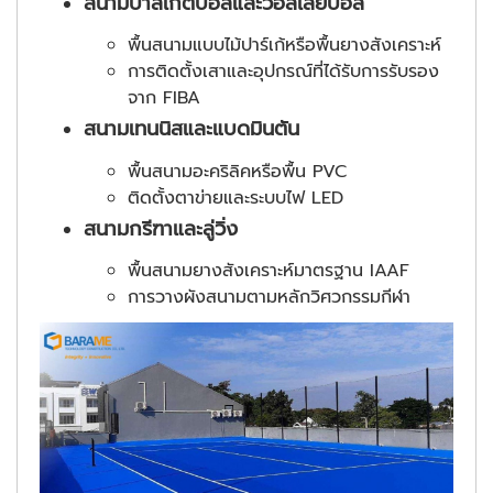
สนามบาสเกตบอลและวอลเลย์บอล
พื้นสนามแบบไม้ปาร์เก้หรือพื้นยางสังเคราะห์
การติดตั้งเสาและอุปกรณ์ที่ได้รับการรับรอง
จาก FIBA
สนามเทนนิสและแบดมินตัน
พื้นสนามอะคริลิคหรือพื้น PVC
ติดตั้งตาข่ายและระบบไฟ LED
สนามกรีฑาและลู่วิ่ง
พื้นสนามยางสังเคราะห์มาตรฐาน IAAF
การวางผังสนามตามหลักวิศวกรรมกีฬา