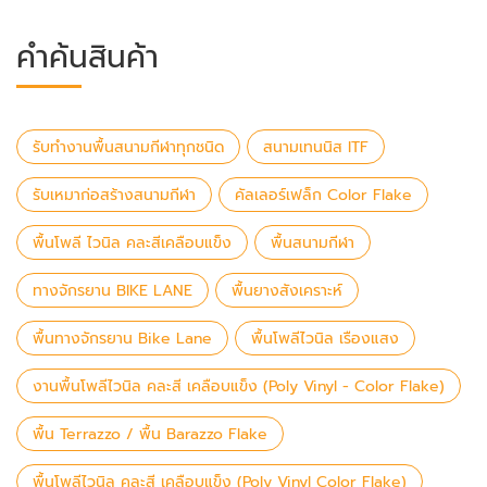
คำค้นสินค้า
รับทำงานพื้นสนามกีฬาทุกชนิด
สนามเทนนิส ITF
รับเหมาก่อสร้างสนามกีฬา
คัลเลอร์เฟล็ก Color Flake
พื้นโพลี ไวนิล คละสีเคลือบแข็ง
พื้นสนามกีฬา
ทางจักรยาน BIKE LANE
พื้นยางสังเคราะห์
พื้นทางจักรยาน Bike Lane
พื้นโพลีไวนิล เรืองแสง
งานพื้นโพลีไวนิล คละสี เคลือบแข็ง (Poly Vinyl - Color Flake)
พื้น Terrazzo / พื้น Barazzo Flake
พื้นโพลีไวนิล คละสี เคลือบแข็ง (Poly Vinyl Color Flake)